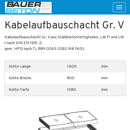
Toggl
naviga
Kabelaufbauschacht Gr. V
Kabelaufbauschacht Gr. V aus Stahlbetonfertigteilen, LM 71 und LM
1 nach DIN EN 1991-2,
gem. HPQ nach TL 889.0065 (DBS 918 065),
lichte Länge
1400
mm
lichte Breite
800
mm
lichte Tiefe
1080
mm