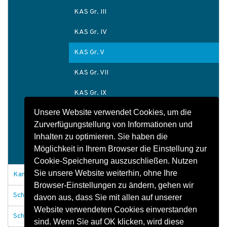
KAS Gr. III
KAS Gr. IV
KAS Gr. V
KAS Gr. VII
KAS Gr. IX
Unsere Website verwendet Cookies, um die
KAS Gr. X
Zurverfügungstellung von Informationen und
Schachtbauwerke
Inhalten zu optimieren. Sie haben die
Möglichkeit in Ihrem Browser die Einstellung zur
Schachtzubehör
Cookie-Speicherung auszuschließen. Nutzen
Sie unsere Website weiterhin, ohne Ihre
Kanäle und Durchlässe
Browser-Einstellungen zu ändern, gehen wir
Schachtabdeckungen
davon aus, dass Sie mit allen auf unserer
Website verwendeten Cookies einverstanden
Schachtbauwerke allgemein
sind. Wenn Sie auf OK klicken, wird diese