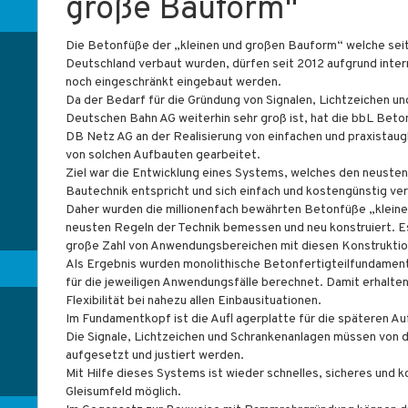
große Bauform"
Die Betonfüße der „kleinen und großen Bauform“ welche seit 
Deutschland verbaut wurden, dürfen seit 2012 aufgrund inte
noch eingeschränkt eingebaut werden.
Da der Bedarf für die Gründung von Signalen, Lichtzeichen u
Deutschen Bahn AG weiterhin sehr groß ist, hat die bbL Be
DB Netz AG an der Realisierung von einfachen und praxistaug
von solchen Aufbauten gearbeitet.
Ziel war die Entwicklung eines Systems, welches den neuste
Bautechnik entspricht und sich einfach und kostengünstig ver
Daher wurden die millionenfach bewährten Betonfüße „klein
neusten Regeln der Technik bemessen und neu konstruiert. E
große Zahl von Anwendungsbereichen mit diesen Konstrukti
Als Ergebnis wurden monolithische Betonfertigteilfundame
für die jeweiligen Anwendungsfälle berechnet. Damit erhalte
Flexibilität bei nahezu allen Einbausituationen.
Im Fundamentkopf ist die Aufl agerplatte für die späteren Au
Die Signale, Lichtzeichen und Schrankenanlagen müssen von 
aufgesetzt und justiert werden.
Mit Hilfe dieses Systems ist wieder schnelles, sicheres und
Gleisumfeld möglich.