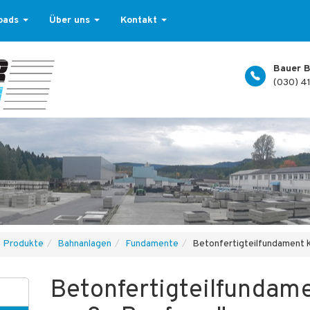
oads
Über uns
Kontakt
Bauer B
(030) 4
Produkte
Bahnanlagen
Fundamente
Betonfertigteilfundament k
Betonfertigteilfundame