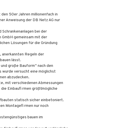
den 50er Jahren millionenfach in
rner Anweisung der DB Netz AG nur
nd Schrankenanlagen bei der
ton GmbH gemeinsam mit der
lichen Lösungen für die Gründung
n, anerkannten Regeln der
bauen lässt.
e und große Bauform“ nach den
s wurde versucht eine möglichst
onen abzudecken.
nte, mit verschiedenen Abmessungen
n die Einbaufi rmen größtmögliche
fbauten statisch sicher einbetoniert.
den Montagefi rmen nur noch
 kostengünstiges bauen im