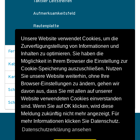
Taktiler Leitstreifen
Aufmerksamkeitsfeld
Rautenplatte
Unsere Website verwendet Cookies, um die
Bahnsteigzubehör
Zurverfügungstellung von Informationen und
Fertigteile Tiefbau
Inhalten zu optimieren. Sie haben die
Möglichkeit in Ihrem Browser die Einstellung zur
Kabelschächte
Cookie-Speicherung auszuschließen. Nutzen
Sie unsere Website weiterhin, ohne Ihre
Kanäle und Durchlässe
Browser-Einstellungen zu ändern, gehen wir
Schachtabdeckungen
davon aus, dass Sie mit allen auf unserer
Website verwendeten Cookies einverstanden
Schachtbauwerke allgemein
sind. Wenn Sie auf OK klicken, wird diese
Meldung zukünftig nicht mehr angezeigt. Für
Impressum
Datenschutz
Kontakt
mehr Informationen klicken Sie Datenschutz.
Datenschutzerklärung ansehen