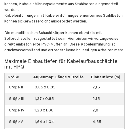
können, Kabeleinführungselemente aus Stahlbeton eingemörtelt
werden.
Kabeleinführungen mit Kabeleinführungselementen aus Stahlbeton
können sickerwasserdicht ausgebildet werden.
Die monolithischen Schachtkörper können ebenfalls mit
Sollbruchstellen ausgestattet sein. Hier bieten wir vorzugsweise
direkt einbetonierte PVC-Muffen an. Diese Kabeleinführung ist
druckwasserhaltend und erfordert keine bauseitigen Arbeiten mehr.
Maximale Einbautiefen für Kabelaufbauschächte
mit HPQ
Größe
Außenmaß: Länge x Breite
Einbautiefe (m)
Größe II
0,85 x 0,85
2,15
Größe III
1,37 x 0,85
2,15
Größe IV
1,20 x 1,00
2,8
Größe V
1,64 x 1,04
4,35