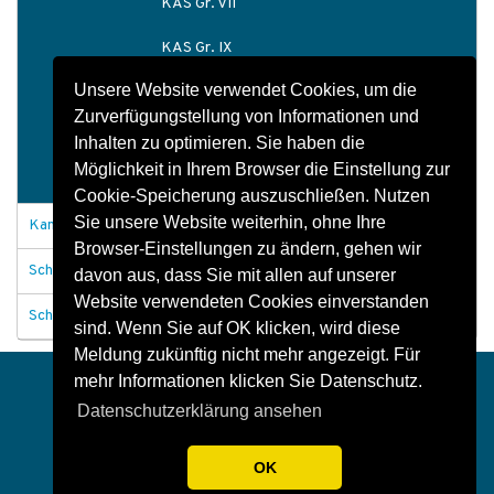
KAS Gr. VII
KAS Gr. IX
Unsere Website verwendet Cookies, um die
KAS Gr. X
Zurverfügungstellung von Informationen und
Schachtbauwerke
Inhalten zu optimieren. Sie haben die
Möglichkeit in Ihrem Browser die Einstellung zur
Schachtzubehör
Cookie-Speicherung auszuschließen. Nutzen
Sie unsere Website weiterhin, ohne Ihre
Kanäle und Durchlässe
Browser-Einstellungen zu ändern, gehen wir
Schachtabdeckungen
davon aus, dass Sie mit allen auf unserer
Website verwendeten Cookies einverstanden
Schachtbauwerke allgemein
sind. Wenn Sie auf OK klicken, wird diese
Meldung zukünftig nicht mehr angezeigt. Für
Impressum
Datenschutz
Kontakt
mehr Informationen klicken Sie Datenschutz.
Datenschutzerklärung ansehen
OK