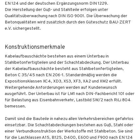
EN 124 und der deutschen Ergänzungsnorm DIN 1229.
Die Herstellung der Guß- und Stahlteile erfolgen unter
Qualitätsüberwachung nach DIN ISO 9001. Die Überwachung der
Betonqualitäten wird zusätzlich durch den Güteschutz BAU-ZERT
e.V. sichergestellt.
Konstruktionsmerkmale
Kabelaufbauschächte bestehen aus einem Unterbau in
Stahlbetonfertigteilen und der Schachtabdeckung. Der Unterbau
der Kabelaufbauschächte besteht aus Stahlbetonfertigteilen,
Beton C 35/45 nach EN 206-1. Standardmäßig werden die
Expositionsklassen XC4, XD3, XS3, XF3, XA2 und XM2 erfüllt.
Weitergehende Anforderungen werden auf Kundenwunsch
ausgeführt. Der Unterbau ist für LM1 nach DIN-Fachbericht 101 oder
für Belastung aus Eisenbahnverkehr, Lastbild SW/2 nach RiLi 804
bemessen.
Damit sind die Bauteile in nahezu allen Verkehrsbereichen gefahrlos
einsetzbar. Die Schachtabdeckungen bestehen aus Guß, Stahl oder
einer Verbundkonstruktion der Werkstoffe mit Stahlbeton. Sie sind
für die Lastklassen A15, B125, D400, E600 und F900 nach EN 124